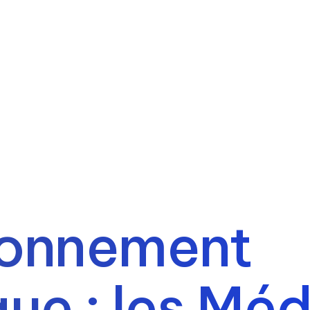
ionnement
ue : les Médi