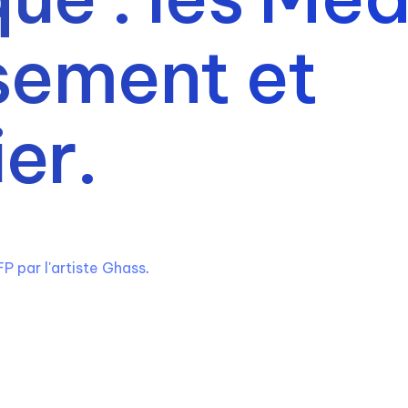
ssement et
ier.
 par l'artiste Ghass
.